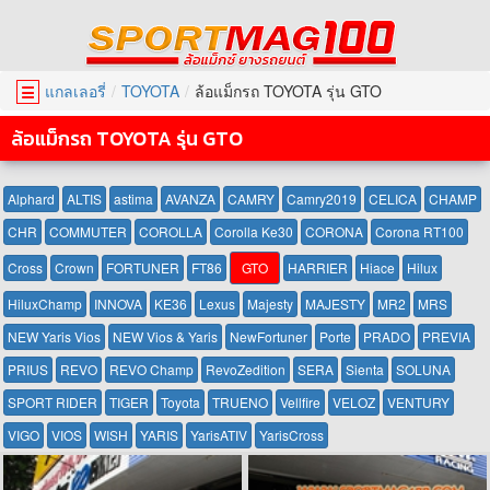
แกลเลอรี่
TOYOTA
ล้อแม็กรถ TOYOTA รุ่น GTO
☰
ล้อแม็กรถ TOYOTA รุ่น GTO
Alphard
ALTIS
astima
AVANZA
CAMRY
Camry2019
CELICA
CHAMP
CHR
COMMUTER
COROLLA
Corolla Ke30
CORONA
Corona RT100
Cross
Crown
FORTUNER
FT86
GTO
HARRIER
Hiace
Hilux
HiluxChamp
INNOVA
KE36
Lexus
Majesty
MAJESTY
MR2
MRS
NEW Yaris Vios
NEW Vios & Yaris
NewFortuner
Porte
PRADO
PREVIA
PRIUS
REVO
REVO Champ
RevoZedition
SERA
Sienta
SOLUNA
SPORT RIDER
TIGER
Toyota
TRUENO
Vellfire
VELOZ
VENTURY
VIGO
VIOS
WISH
YARIS
YarisATIV
YarisCross