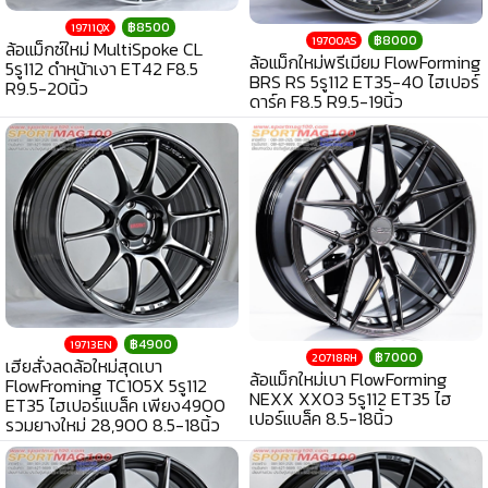
฿8500
19711QX
฿8000
19700AS
ล้อแม็กซ์ใหม่ MultiSpoke CL
ล้อแม็กใหม่พรีเมียม FlowForming
5รู112 ดำหน้าเงา ET42 F8.5
BRS RS 5รู112 ET35-40 ไฮเปอร์
R9.5-20นิ้ว
ดาร์ค F8.5 R9.5-19นิ้ว
฿4900
19713EN
฿7000
20718RH
เฮียสั่งลดล้อใหม่สุดเบา
ล้อแม็กใหม่เบา FlowForming
FlowFroming TC105X 5รู112
NEXX XX03 5รู112 ET35 ไฮ
ET35 ไฮเปอร์แบล็ค เพียง4900
เปอร์แบล็ค 8.5-18นิ้ว
รวมยางใหม่ 28,900 8.5-18นิ้ว