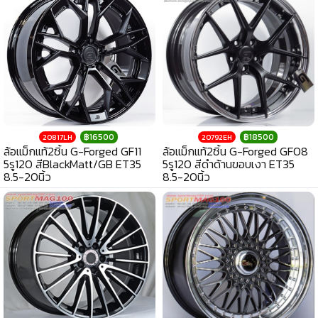
฿16500
฿18500
20817LH
20792EH
ล้อแม็กแท้2ชิ้น G-Forged GF11
ล้อแม็กแท้2ชิ้น G-Forged GF08
5รู120 สีBlackMatt/GB ET35
5รู120 สีดำด้านขอบเงา ET35
8.5-20นิ้ว
8.5-20นิ้ว