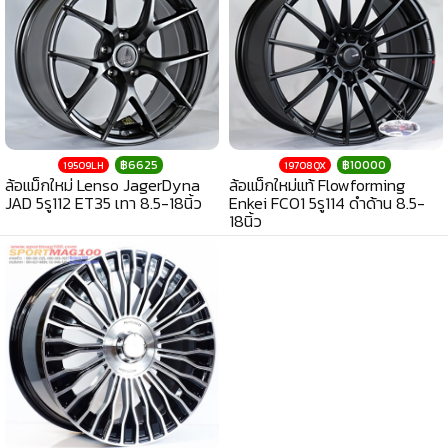
฿6625
฿10000
19509LH
19708QX
ล้อแม็กใหม่ Lenso JagerDyna
ล้อแม็กใหม่แท้ Flowforming
JAD 5รู112 ET35 เทา 8.5-18นิ้ว
Enkei FC01 5รู114 ดำด้าน 8.5-
18นิ้ว