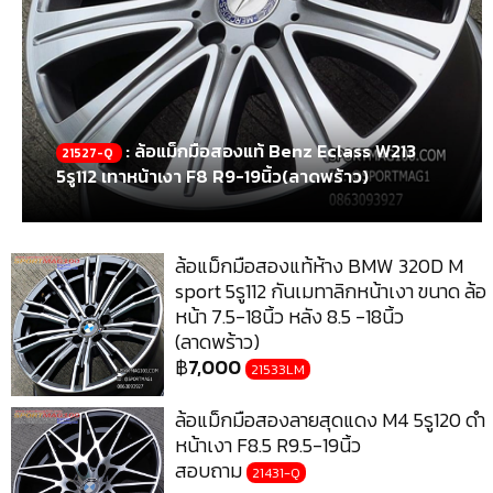
: ล้อแม็กมือสองแท้ Benz Eclass W213
21527-Q
5รู112 เทาหน้าเงา F8 R9-19นิ้ว(ลาดพร้าว)
ล้อแม็กมือสองแท้ห้าง BMW 320D M
sport 5รู112 กันเมทาลิกหน้าเงา ขนาด ล้อ
หน้า 7.5-18นิ้ว หลัง 8.5 -18นิ้ว
(ลาดพร้าว)
฿
7,000
21533LM
ล้อแม็กมือสองลายสุดแดง M4 5รู120 ดำ
หน้าเงา F8.5 R9.5-19นิ้ว
สอบถาม
21431-Q