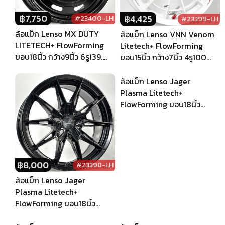
฿
7,750
฿
4,425
#23400-LH
#23399-LH
ล้อแม็ก Lenso MX DUTY
ล้อแม็ก Lenso VNN Venom
LITETECH+ FlowForming
Litetech+ FlowForming
ขอบ18นิ้ว กว้าง9นิ้ว 6รู139.7
ขอบ15นิ้ว กว้าง7นิ้ว 4รู100
Offset20 สีดำด้าน
Offset35 สีขาว
฿
8,000
฿
8,000
#23398-LH
#23397-LH
ล้อแม็ก Lenso Jager
ล้อแม็ก Lenso Jager
Plasma Litetech+
Plasma Litetech+
FlowForming ขอบ18นิ้ว
FlowForming ขอบ18นิ้ว
กว้าง8.5นิ้ว 5รู108/114.3
กว้าง8.5นิ้ว 5รู114.3/108