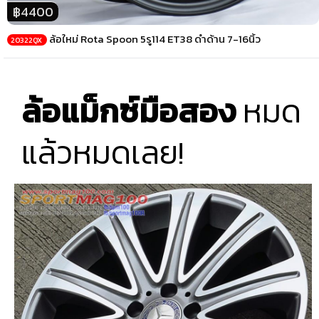
฿4400
ล้อใหม่ Rota Spoon 5รู114 ET38 ดำด้าน 7-16นิ้ว
20322QX
ล้อแม็กซ์มือสอง
หมด
แล้วหมดเลย!