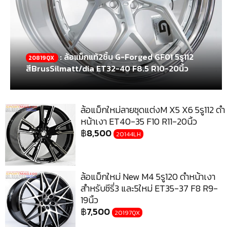
: ล้อแม็กแท้2ชิ้น G-Forged GF01 5รู112
20819QX
สีBrusSilmatt/dia ET32-40 F8.5 R10-20นิ้ว
ล้อแม็กใหม่ลายชุดแต่งM X5 X6 5รู112 ดำ
หน้าเงา ET40-35 F10 R11-20นิ้ว
฿
8,500
20144LH
ล้อแม็กใหม่ New M4 5รู120 ดำหน้าเงา
สำหรับซีรี่3 และ5ใหม่ ET35-37 F8 R9-
19นิ้ว
฿
7,500
20197QX