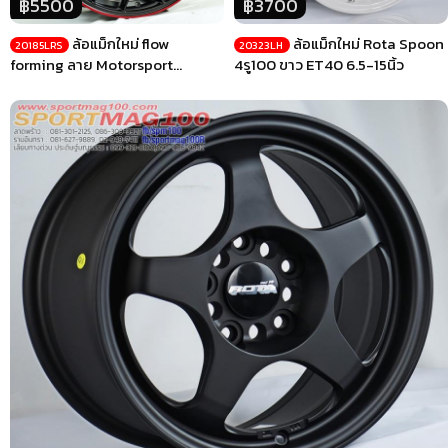
฿5500
฿3700
ล้อแม็กใหม่ flow
ล้อแม็กใหม่ Rota Spoon
20185LRS
20323LH
forming ลาย Motorsport
4รู100 ขาว ET40 6.5-15นิ้ว
5รู112/114 ET35 ดำขอบแดง 8-
18นิ้ว