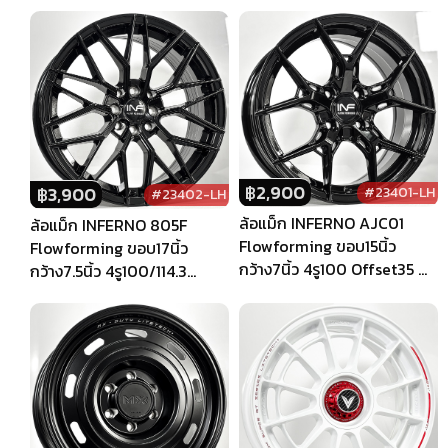
฿
2,900
฿
3,900
#23401-LH
#23402-LH
ล้อแม็ก INFERNO AJC01
ล้อแม็ก INFERNO 805F
Flowforming ขอบ15นิ้ว
Flowforming ขอบ17นิ้ว
กว้าง7นิ้ว 4รู100 Offset35 สี
กว้าง7.5นิ้ว 4รู100/114.3
ดำเงา
Offset35 สีดำเงา