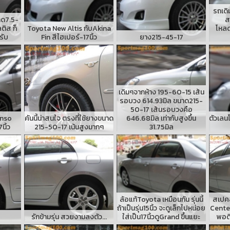
รถเดิม
าด7.5-
ส
ลติส ก็
Toyota New Altis กับAkina
โหลด
รับ
Fin สีไฮเปอร์-17นิ้ว
ยาง215-45-17
เดิมๆจากห้าง 195-60-15 เส้น
รอบวง 614.93มิล ขนาด215-
50-17 เส้นรอบวงคือ
enso
คันนี้น่าสนใจ ตรงที่ใช้ยางขนาด
646.68มิล เท่ากับสูงขึ้น
ตัวเลน
นิ้ว
215-50-17 เน้นสูงมากๆ
31.75มิล
ล้อแท้Toyota เหมือนกัน รุ่นนี้
สเปคล
ถ้าเป็นรุ่น15นิ้ว จะดูเล็กไปหน่อย
Cente
รักข้ามรุ่น สวยงามลงตัว...
ใส่เป็น17นิ้วดูGrand ขึ้นแยะ
พอดี