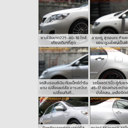
ยางใช้ขนาด225-40-18 ใกล้
ลายหรู สุดอมตะ ก้านย
เคียงเดิมๆที่สุด
ขอบ ดูวงใหญ่เป็นพ
รถสีบรอนซ์เงิน กับแม็กซ์ดำริม
รถโหลด1.5นิ้ว คู่กับย
แดง เปลี่ยนแค่ล้อ อารมณ์รถ
45-17 ช่องห่างระหว่า
เปลี่ยนทันที...
บังโคลน...เหลือนิดเ