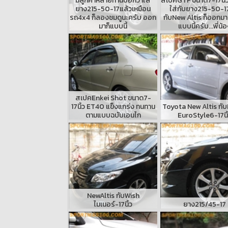
มีลูกค้าหลายท่านบอกว่าใส่
สเปคGTF ขนาด7-17นิ้
ยาง215-50-17แล้วเหมือน
ใส่กับยาง215-50-1
รถ4x4 ก็ลองชมดูนะครับ ออก
กับNew Altis ก็ออกมา
มาก็แบบนี้
แบบนี้ครับ...พี่น้
สเปคEnkei Shot ขนาด7-
17นิ้ว ET40 แข็งแกร่ง ทนทาน
Toyota New Altis กั
ตามแบบฉบับเอนไก
EuroStyle6-17นิ
NewAltis กับWish
ไมเนอร์-17นิ้ว
ยาง215/45-17