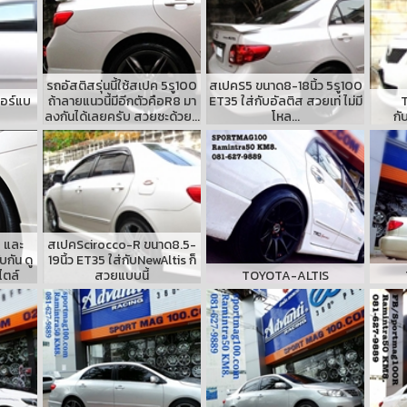
รถอัสติสรุ่นนี้ใช้สเปค 5รู100
สเปคS5 ขนาด8-18นิ้ว 5รู100
ปอร์แบ
ถ้าลายแนวนี้มีอีกตัวคือR8 มา
ET35 ใส่กับอัลติส สวยเท่ ไม่มี
T
ลงกันได้เลยครับ สวยซะด้วย...
โหล...
กั
 และ
สเปคScirocco-R ขนาด8.5-
กัน ดู
19นิ้ว ET35 ใส่กับNewAltis ก็
ตล์
สวยแบบนี้
TOYOTA-ALTIS