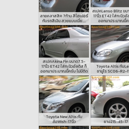
สเปคLenso Blitz ขน
ลายคลาสสิค 7ก้าน สีไฮเปอร์
17นิ้ว ET42 ใส่กะนิวอั
กับรถสีเงิน สวยแบบเนี่ย....
ออกมาประมาณนี้ค
สเปคAkina Fin ขนาด7.5-
17นิ้ว ET42 ใส่กะนิวอัลติส ก็
Toyota Altis กับL
ออกมาประมาณนี้ครับ ไม่มีติด
ซามูไร SC06-R2-17
Toyota New Altis กับ
ล้อWish-17นิ้ว
ยาง215-45-17