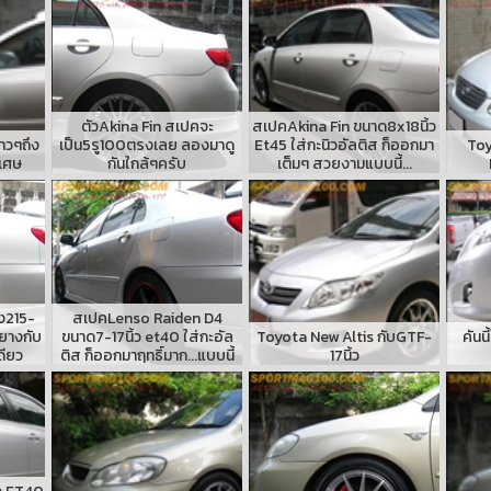
ตัวAkina Fin สเปคจะ
สเปคAkina Fin ขนาด8x18นิ้ว
าวๆถึง
เป็น5รู100ตรงเลย ลองมาดู
Et45 ใส่กะนิวอัลติส ก็ออกมา
Toy
ิเศษ
กันใกล้ๆครับ
เต็มๆ สวยงามแบบนี้...
าง215-
สเปคLenso Raiden D4
งยางกับ
ขนาด7-17นิ้ว et40 ใส่กะอัล
Toyota New Altis กับGTF-
คันน
ดียว
ติส ก็ออกมาฤทธิ์มาก...แบบนี้
17นิ้ว