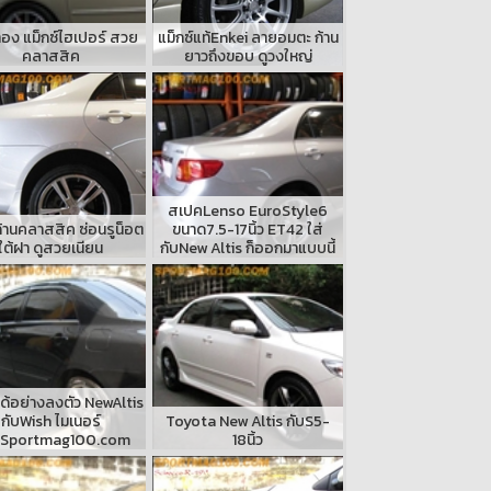
อง แม็กซ์ไฮเปอร์ สวย
แม็กซ์แท้Enkei ลายอมตะ ก้าน
คลาสสิค
ยาวถึงขอบ ดูวงใหญ่
สเปคLenso EuroStyle6
้านคลาสสิค ซ่อนรูน็อต
ขนาด7.5-17นิ้ว ET42 ใส่
ใต้ฝา ดูสวยเนียน
กับNew Altis ก็ออกมาแบบนี้
ด้อย่างลงตัว NewAltis
กับWish ไมเนอร์
Toyota New Altis กับS5-
Sportmag100.com
18นิ้ว