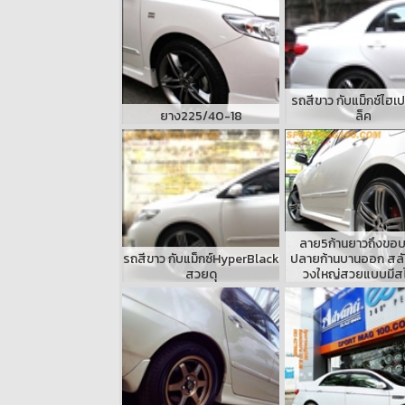
รถสีขาว กับแม็กซ์ไฮเ
ยาง225/40-18
ล็ค
ลาย5ก้านยาวถึงขอบ
รถสีขาว กับแม็กซ์HyperBlack
ปลายก้านบานออก สลับ
สวยดุ
วงใหญ่สวยแบบมีสไ