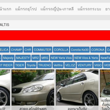
น้าแรก
แม็กรถยุโรป
แม็กรถญี่ปุ่น-เกาหลี
แม็กรถกระบะ
ยา
 ALTIS
ELICA
CHAMP
CHR
COMMUTER
COROLLA
Corolla Ke30
CORONA
C
s
Majesty
MAJESTY
MR2
MRS
NEW Yaris Vios
NEW Vios & Yaris
NewFo
T RIDER
TIGER
Toyota
TRUENO
Vellfire
VELOZ
VENTURY
VIGO
VIO
เปลี่ย
ตั้งศู
45-17
สวยดุ สไตล์ก้านยก
ออกมาเต็มซุ้ม
วิ่งแ