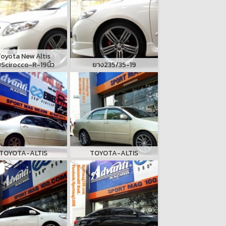
oyota New Altis
บScirocco-R-19นิ้ว
ยาง235/35-19
TOYOTA-ALTIS
TOYOTA-ALTIS