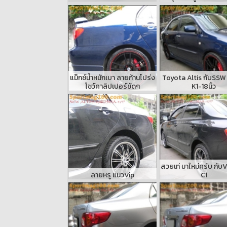
แม็กซ์น้ำหนักเบา ลายก้านโปร่ง
Toyota Altis กับSSW
โชว์คาลิปเปอร์ชัดๆ
K1-18นิ้ว
สวยเท่ มาใหม่ครับ กับ
ลายหรู แนวVip
C1