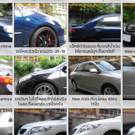
 Akina
แม็กซ์ดำริมแดง กับรถสีน้ำเงิน
รถโหลด1.5นิ้ว ยาง215-35-18
ให้อารมณ์ดุๆ ขึ้นมาทันที
New A
Varinsa
รถเดิมๆ ไม่ได้โหลด ถ้าใส่สปริง
New Altis กับLenso Blitz
โหลด ก็ลงมาอีก 1.5นิ้วครับ
17นิ้ว