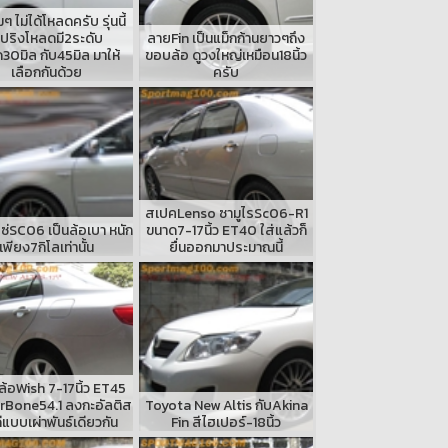
ๆ ไม่ได้โหลดครับ รุ่นนี้
ปริงโหลดมี2ระดับ
ลายFin เป็นแม็กก้านยาวๆถึง
30มิล กับ45มิล มาให้
ขอบล้อ ดูวงใหญ่เหมือน18นิ้ว
เลือกกันด้วย
ครับ
สเปคLenso ซามูไรSc06-R1
โซ่SC06 เป็นล้อเบา หนัก
ขนาด7-17นิ้ว ET40 ใส่แล้วก็
เพียง7กิโลเท่านั้น
ยื่นออกมาประมาณนี้
้อWish 7-17นิ้ว ET45
rBone54.1 ลงกะอัลติส
Toyota New Altis กับAkina
แบบเผ่าพันธ์เดียวกัน
Fin สีไฮเปอร์-18นิ้ว