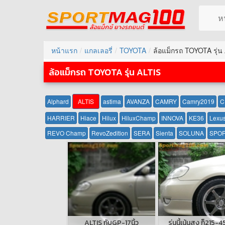
ห
หน้าแรก
แกลเลอรี่
TOYOTA
ล้อแม็กรถ TOYOTA รุ่น
ล้อแม็กรถ TOYOTA รุ่น ALTIS
Alphard
ALTIS
astima
AVANZA
CAMRY
Camry2019
C
HARRIER
Hiace
Hilux
HiluxChamp
INNOVA
KE36
Lexu
REVO Champ
RevoZedition
SERA
Sienta
SOLUNA
SPOR
ALTIS กับGP-17นิ้ว
รุ่นนี้เน้นสูง ก็215-