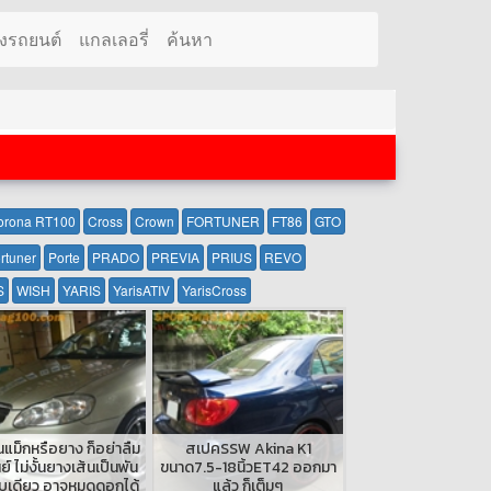
งรถยนต์
แกลเลอรี่
ค้นหา
orona RT100
Cross
Crown
FORTUNER
FT86
GTO
rtuner
Porte
PRADO
PREVIA
PRIUS
REVO
S
WISH
YARIS
YarisATIV
YarisCross
นแม็กหรือยาง ก็อย่าลืม
สเปคSSW Akina K1
นย์ ไม่งั้นยางเส้นเป็นพัน
ขนาด7.5-18นิ้วET42 ออกมา
ป็บเดียว อาจหมดดอกได้
แล้ว ก็เต็มๆ