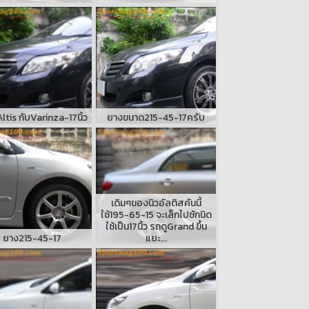
ltis กับVarinza-17นิ้ว
ยางขนาด215-45-17ครับ
เดิมๆของนิวอัลติสคันนี้
ใช้195-65-15 จะเล็กไปซักนิด
ใช้เป็น17นิ้ว รถดูGrand ขึ้น
ยาง215-45-17
แยะ...