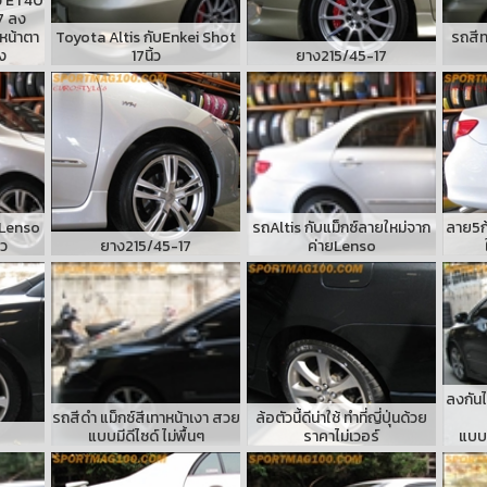
ว ET40
7 ลง
หน้าตา
Toyota Altis กับEnkei Shot
รถสีท
อง
17นิ้ว
ยาง215/45-17
บLenso
รถAltis กับแม็กซ์ลายใหม่จาก
ลาย5ก
้ว
ยาง215/45-17
ค่ายLenso
ลงกันไ
รถสีดำ แม็กซ์สีเทาหน้าเงา สวย
ล้อตัวนี้ดีน่าใช้ ทำที่ญี่ปุ่นด้วย
แบบมีดีไซด์ ไม่พื้นๆ
ราคาไม่เวอร์
แบบ