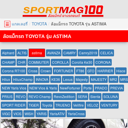
แกลเลอรี่
TOYOTA
ล้อแม็กรถ TOYOTA รุ่น ASTIMA
☰
ล้อแม็กรถ TOYOTA รุ่น ASTIMA
Alphard
ALTIS
astima
AVANZA
CAMRY
Camry2019
CELICA
CHAMP
CHR
COMMUTER
COROLLA
Corolla Ke30
CORONA
Corona RT100
Cross
Crown
FORTUNER
FT86
GTO
HARRIER
Hiace
Hilux
HiluxChamp
INNOVA
KE36
Lexus
Majesty
MAJESTY
MR2
MRS
NEW Yaris Vios
NEW Vios & Yaris
NewFortuner
Porte
PRADO
PREVIA
PRIUS
REVO
REVO Champ
RevoZedition
SERA
Sienta
SOLUNA
SPORT RIDER
TIGER
Toyota
TRUENO
Vellfire
VELOZ
VENTURY
VIGO
VIOS
WISH
YARIS
YarisATIV
YarisCross