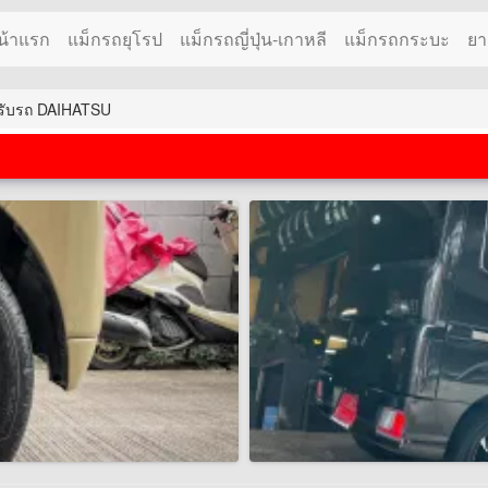
น้าแรก
แม็กรถยุโรป
แม็กรถญี่ปุ่น-เกาหลี
แม็กรถกระบะ
ยา
หรับรถ DAIHATSU