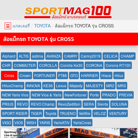
แกลเลอรี่
TOYOTA
ล้อแม็กรถ TOYOTA รุ่น CROSS
☰
ล้อแม็กรถ TOYOTA รุ่น CROSS
Alphard
ALTIS
astima
AVANZA
CAMRY
Camry2019
CELICA
CHAMP
CHR
COMMUTER
COROLLA
Corolla Ke30
CORONA
Corona RT100
Cross
Crown
FORTUNER
FT86
GTO
HARRIER
Hiace
Hilux
HiluxChamp
INNOVA
KE36
Lexus
Majesty
MAJESTY
MR2
MRS
NEW Yaris Vios
NEW Vios & Yaris
NewFortuner
Porte
PRADO
PREVIA
PRIUS
REVO
REVO Champ
RevoZedition
SERA
Sienta
SOLUNA
SPORT RIDER
TIGER
Toyota
TRUENO
Vellfire
VELOZ
VENTURY
VIGO
VIOS
WISH
YARIS
YarisATIV
YarisCross