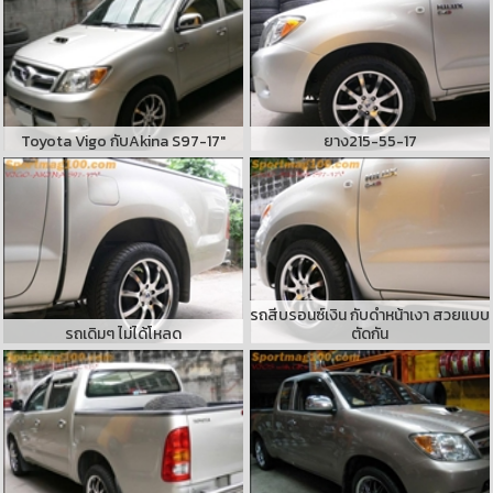
Toyota Vigo กับAkina S97-17"
ยาง215-55-17
รถสีบรอนซ์เงิน กับดำหน้าเงา สวยแบบ
รถเดิมๆ ไม่ได้โหลด
ตัดกัน