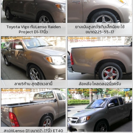
Toyota Vigo กับLenso Raiden
ยางเน้นสูงกว่าเดิมเล็กน้อย ใช้
Project D1-17นิ้ว
ขนาด225-55-17
ลาย5ก้าน สุดฮิตเวลานี้
ล้อหลัง โหลดลง2นิ้วครับ
สเปคLenso D1 ขนาด7-17นิ้ว ET40