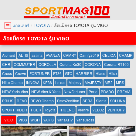
แกลเลอรี่
TOYOTA
ล้อแม็กรถ TOYOTA รุ่น VIGO
☰
ล้อแม็กรถ TOYOTA รุ่น VIGO
Alphard
ALTIS
astima
AVANZA
CAMRY
Camry2019
CELICA
CHAMP
CHR
COMMUTER
COROLLA
Corolla Ke30
CORONA
Corona RT100
Cross
Crown
FORTUNER
FT86
GTO
HARRIER
Hiace
Hilux
HiluxChamp
INNOVA
KE36
Lexus
Majesty
MAJESTY
MR2
MRS
NEW Yaris Vios
NEW Vios & Yaris
NewFortuner
Porte
PRADO
PREVIA
PRIUS
REVO
REVO Champ
RevoZedition
SERA
Sienta
SOLUNA
SPORT RIDER
TIGER
Toyota
TRUENO
Vellfire
VELOZ
VENTURY
VIGO
VIOS
WISH
YARIS
YarisATIV
YarisCross