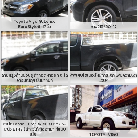
Toyota Vigo กับLenso
EuroStyle6-17นิ้ว
ยาง215/50-17
ลายหรู5ก้านซ่อนรู ถ้าถอดฝาออก จะได้
สีพิเศษไฮเปอร์หน้ากระจก เพิ่มความเงา
อารมณ์ดุๆ ขึ้นมาทันที
แว่บๆ
สเปคLenso EuroStyle6 ขนาด7.5-
17นิ้ว ET42 ใส่กะวีโก้ ก็ออกมาเท่แบบ
เนี่ย...
TOYOTA-VIGO