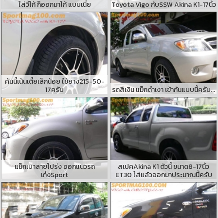
ใส่วีโก้ ก็ออกมาโก้ แบบเนี่ย
Toyota Vigo กับSSW Akina K1-17นิ้ว
คันนี้เน้นเตี้ยเล็กน้อย ใช้ยาง215-50-
17ครับ
รถสีเงิน แม็กดำเงา เข้ากันแบบนี้ครับ...
แม็กเบาลายโปร่ง ออกแนวรถ
สเปคAkina K1 ตัวนี้ ขนาด8-17นิ้ว
เก๋งSport
ET30 ใส่แล้วออกมาประมาณนี้ครับ