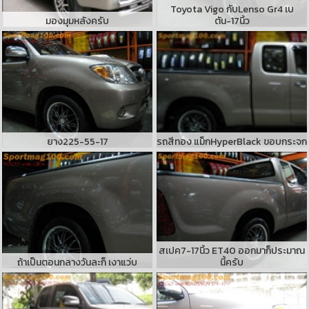
Toyota Vigo กับLenso Gr4 เบ
มองมุมหลังครับ
ตัน-17นิ้ว
ยาง225-55-17
รถสีทอง แม็กHyperBlack ขอบกระจก
สเปค7-17นิ้ว ET40 ออกมาก็ประมาณ
ถ้าเป็นตอนกลางวันละก็ เงาแว่บ
นี้ครับ