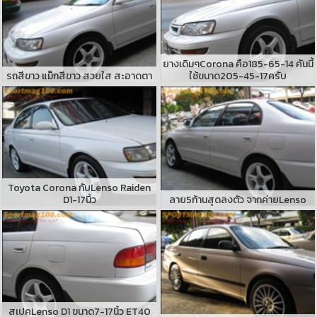
ยางเดิมๆCorona คือ185-65-14 คันนี้
รถสีขาว แม็กสีขาว สวยใส สะอาดตา
ใช้ขนาด205-45-17ครับ
Toyota Corona กับLenso Raiden
D1-17นิ้ว
ลาย5ก้านสุดลงตัว จากค่ายLenso
สเปคLenso D1 ขนาด7-17นิ้ว ET40