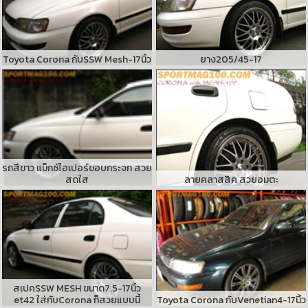
Toyota Corona กับSSW Mesh-17นิ้ว
ยาง205/45-17
รถสีขาว แม็กซ์ไฮเปอร์ขอบกระจก สวย
สดใส
ลายคลาสสิค สวยอมตะ
สเปคSSW MESH ขนาด7.5-17นิ้ว
et42 ใส่กับCorona ก็สวยแบบนี้
Toyota Corona กับVenetian4-17นิ้ว