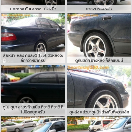
Corona กับLenso D1-17นิ้ว
ยาง205-45-17
ล้อหน้า-หลัง คนละOffset ตัวหลังจะ
ลึกกว่าหน้าครับ
ดูกันชัดๆ ข้างหลัง ก็ลึกแบบนี้
ดูไป ดูมา ลาย5ก้านเนี่ย กี่ชาติ กี่ชาติ ก็
ไม่มีตกยุคครับ
ดูหลัง แล้วมาดูหน้า ต่างกันที่ความลึก