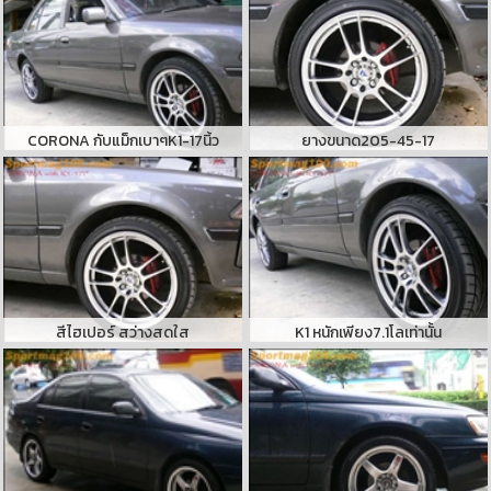
CORONA กับแม็กเบาๆK1-17นิ้ว
ยางขนาด205-45-17
สีไฮเปอร์ สว่างสดใส
K1 หนักเพียง7.1โลเท่านั้น