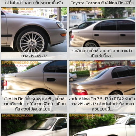
ใส่โคโลน่า ออกมาก็ประมาณนี้ครับ
Toyota Corona กับAkina Fin-17นิ้ว
รถสีทอง แม็กซ์ไฮเปอร์ ออกมาแล้ว
ยาง215-45-17
เป็นเช่นนี้แล...
ตัวAkin Fin มีทั้งรุ่น4รู และ5รู แม็กซ์
สเปคAkina Fin 7.5-17นิ้ว ET42 รัดกับ
ลายเดียวกัน แต่ให้ความรู้สึกไม่เหมือน
ยาง215-45-17 ใส่กะโคโลน่า ก็ออกมา
กัน สวยไปคนละแบบ...
สวยแบบนี้...