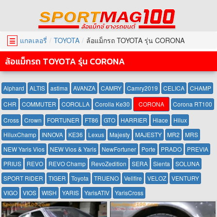
แกลเลอรี่
TOYOTA
ล้อแม็กรถ TOYOTA รุ่น CORONA
☰
ล้อแม็กรถ TOYOTA รุ่น CORONA
Alphard
ALTIS
astima
AVANZA
CAMRY
Camry2019
CELICA
CHAMP
CHR
COMMUTER
COROLLA
Corolla Ke30
CORONA
Corona RT100
Cross
Crown
FORTUNER
FT86
GTO
HARRIER
Hiace
Hilux
HiluxChamp
INNOVA
KE36
Lexus
Majesty
MAJESTY
MR2
MRS
NEW Yaris Vios
NEW Vios & Yaris
NewFortuner
Porte
PRADO
PREVIA
PRIUS
REVO
REVO Champ
RevoZedition
SERA
Sienta
SOLUNA
SPORT RIDER
TIGER
Toyota
TRUENO
Vellfire
VELOZ
VENTURY
VIGO
VIOS
WISH
YARIS
YarisATIV
YarisCross