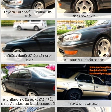
Toyota Corona กับEuroline Dz-
17นิ้ว
ยาง205/45-17
รถสีเขียว กับแม็กซ์สีเงินหน้ากระจก
แนวVip
สเปคหน้าตื้น หลังลึก ลายฮิต
สเปคEuroline Dz ล้อหน้า7.5-17นิ้ว
ET42 ล้อหลังET38 ใส่แล้วสวยแบบนี้
TOYOTA-CORONA