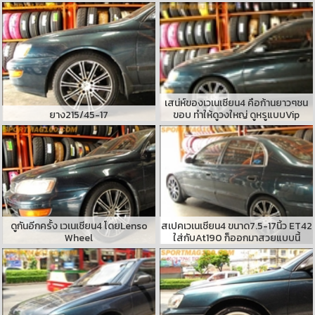
เสน่ห์ของเวเนเชียน4 คือก้านยาวๆชน
ยาง215/45-17
ขอบ ทำให้ดูวงใหญ่ ดูหรูแบบVip
ดูกันอีกครั้ง เวเนเชียน4 โดยLenso
สเปคเวเนเชียน4 ขนาด7.5-17นิ้ว ET42
Wheel
ใส่กับAt190 ก็ออกมาสวยแบบนี้