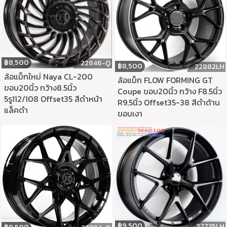
฿
8,500
22846-Q
฿
8,500
22882LH
ล้อแม็กใหม่ Naya CL-200
ล้อแม็ก FLOW FORMING GT
ขอบ20นิ้ว กว้าง8.5นิ้ว
Coupe ขอบ20นิ้ว กว้าง F8.5นิ้ว
5รู112/108 Offset35 สีดำหน้า
R9.5นิ้ว Offset35-38 สีดำด้าน
แล็คดำ
ขอบเงา
฿
9,500
22735LH