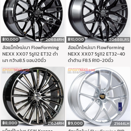
฿
10,000
฿
10,000
20684RH
20688LRS
ล้อแม็กใหม่เบา FlowForming
ล้อแม็กใหม่เบา FlowForming
NEXX XX07 5รู112 ET32 ดำ
NEXX XX07 5รู112 ET32-40
เงา กว้าง8.5 ขอบ20นิ้ว
ดำด้าน F8.5 R10-20นิ้ว
฿
8,000
21624RH
฿
9,000
21444LH
แม็กซ์ใหม่หรู SSW Kranze