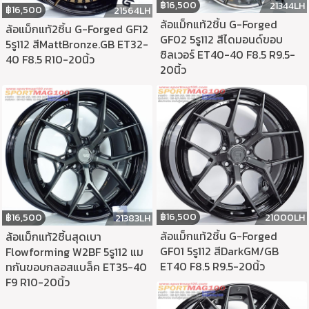
฿
16,500
21344LH
฿
16,500
21564LH
ล้อแม็กแท้2ชิ้น G-Forged
ล้อแม็กแท้2ชิ้น G-Forged GF12
GF02 5รู112 สีไดมอนด์ขอบ
5รู112 สีMattBronze.GB ET32-
ซิลเวอร์ ET40-40 F8.5 R9.5-
40 F8.5 R10-20นิ้ว
20นิ้ว
฿
16,500
฿
16,500
21000LH
21383LH
ล้อแม็กแท้2ชิ้น G-Forged
ล้อแม็กแท้2ชิ้นสุดเบา
GF01 5รู112 สีDarkGM/GB
Flowforming W2BF 5รู112 แม
ET40 F8.5 R9.5-20นิ้ว
ทกันขอบกลอสแบล็ค ET35-40
F9 R10-20นิ้ว