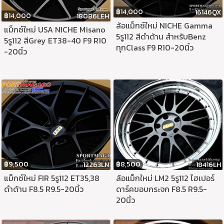
฿
14,000
16146QX
฿
14,000
18086LEH
ล้อแม็กซ์ใหม่ NICHE Gamma
แม็กซ์ใหม่ USA NICHE Misano
5รู112 สีดำด้าน สำหรับBenz
5รู112 สีGrey ET38-40 F9 R10
ทุกClass F9 R10-20นิ้ว
-20นิ้ว
฿
9,500
฿
8,500
12263LN
18416LH
แม็กซ์ใหม่ FIR 5รู112 ET35,38
ล้อแม็กใหม่ LM2 5รู112 ไฮเปอร์
ดำด้าน F8.5 R9.5-20นิ้ว
ดาร์คขอบกระจก F8.5 R9.5-
20นิ้ว