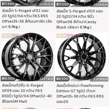
฿
17,500
22262LH
฿
17,500
22264LH
ล้อแม็ก S-Forged sf02 ขอบ
ล้อแม็ก S-Forged sf03 ขอบ
20 5รู112/114 กว้าง F8.5 R9.5
20 5รู112/114 กว้าง 9นิ้ว
Offset35-38 สีกันเมทาลิก (ล้อ
Offset38 สีดำเงาCandy
เบา 8.9kg.)
Black (ล้อเบา 8.9kg.)
฿
16,500
22274LH
฿
8,500
22095LH
ล้อแม็กแท้2ชิ้น G-Forged
ล้อแม็กใหม่เบา FlowForming
GF09 ขอบ 20 กว้าง F8.5
Edition GT 5รู112 ดำเงา
R10นิ้ว 5รู112/114 Offset32-40
Offset35-38 กว้าง F8.5 R9.5
สีDarkGM Matt
ขอบ20