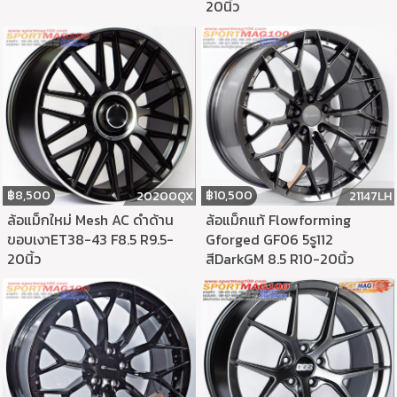
20นิ้ว
฿
8,500
฿
10,500
20200QX
21147LH
ล้อแม็กใหม่ Mesh AC ดำด้าน
ล้อแม็กแท้ Flowforming
ขอบเงาET38-43 F8.5 R9.5-
Gforged GF06 5รู112
20นิ้ว
สีDarkGM 8.5 R10-20นิ้ว