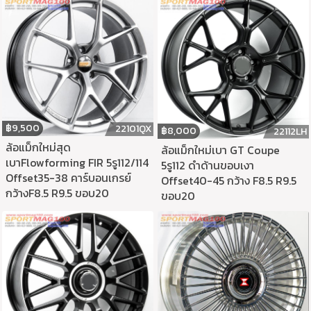
฿
9,500
22101QX
฿
8,000
22112LH
ล้อแม็กใหม่สุด
ล้อแม็กใหม่เบา GT Coupe
เบาFlowforming FIR 5รู112/114
5รู112 ดำด้านขอบเงา
Offset35-38 คาร์บอนเกรย์
Offset40-45 กว้าง F8.5 R9.5
กว้างF8.5 R9.5 ขอบ20
ขอบ20