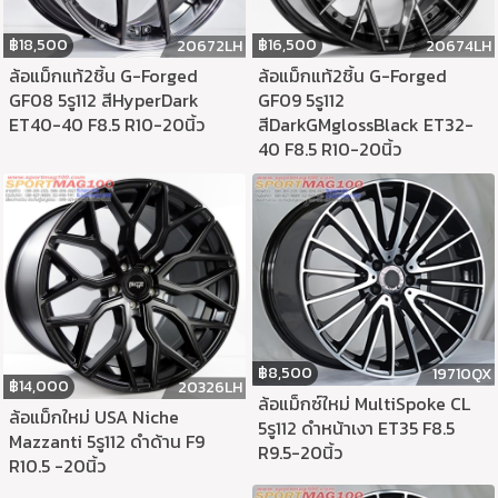
฿
18,500
฿
16,500
20672LH
20674LH
ล้อแม็กแท้2ชิ้น G-Forged
ล้อแม็กแท้2ชิ้น G-Forged
GF08 5รู112 สีHyperDark
GF09 5รู112
ET40-40 F8.5 R10-20นิ้ว
สีDarkGMglossBlack ET32-
40 F8.5 R10-20นิ้ว
฿
8,500
19710QX
฿
14,000
20326LH
ล้อแม็กซ์ใหม่ MultiSpoke CL
ล้อแม็กใหม่ USA Niche
5รู112 ดำหน้าเงา ET35 F8.5
Mazzanti 5รู112 ดำด้าน F9
R9.5-20นิ้ว
R10.5 -20นิ้ว