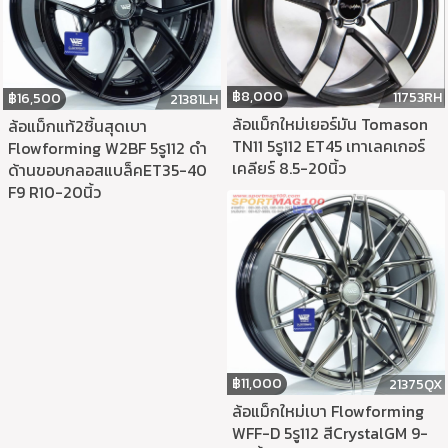
฿
8,000
11753RH
฿
16,500
21381LH
ล้อแม็กใหม่เยอร์มัน Tomason
ล้อแม็กแท้2ชิ้นสุดเบา
TN11 5รู112 ET45 เทาเลคเกอร์
Flowforming W2BF 5รู112 ดำ
เคลียร์ 8.5-20นิ้ว
ด้านขอบกลอสแบล็คET35-40
F9 R10-20นิ้ว
฿
11,000
21375QX
ล้อแม็กใหม่เบา Flowforming
WFF-D 5รู112 สีCrystalGM 9-