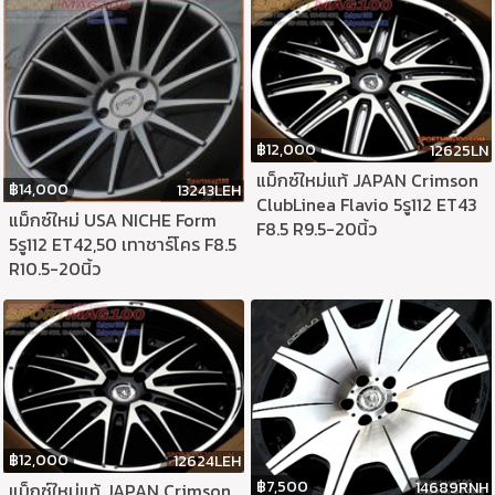
฿
12,000
12625LN
แม็กซ์ใหม่แท้ JAPAN Crimson
฿
14,000
13243LEH
ClubLinea Flavio 5รู112 ET43
แม็กซ์ใหม่ USA NICHE Form
F8.5 R9.5-20นิ้ว
5รู112 ET42,50 เทาชาร์โคร F8.5
R10.5-20นิ้ว
฿
12,000
12624LEH
฿
7,500
14689RNH
แม็กซ์ใหม่แท้ JAPAN Crimson