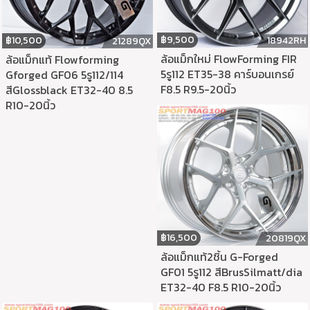
฿
9,500
฿
10,500
18942RH
21289QX
ล้อแม็กใหม่ FlowForming FIR
ล้อแม็กแท้ Flowforming
5รู112 ET35-38 คาร์บอนเกรย์
Gforged GF06 5รู112/114
F8.5 R9.5-20นิ้ว
สีGlossblack ET32-40 8.5
R10-20นิ้ว
฿
16,500
20819QX
ล้อแม็กแท้2ชิ้น G-Forged
GF01 5รู112 สีBrusSilmatt/dia
ET32-40 F8.5 R10-20นิ้ว