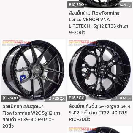
฿
10,750
21846-Q
ล้อแม็กใหม่ FlowForming
Lenso VENOM VNA
LITETECH+ 5รู112 ET35 ดำเงา
9-20นิ้ว
฿
16,500
21804LH
฿
16,500
21725QX
ล้อแม็กแท้2ชิ้น G-Forged GF14
ล้อแม็กแท้2ชิ้นสุดเบา
5รู112 สีดำด้าน ET32-40 F8.5
Flowforming W2C 5รู112 เทา
R10-20นิ้ว
ขอบดำ ET35-40 F9 R10-
20นิ้ว