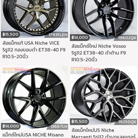
฿
15,500
17935LEH
฿
14,000
19602QX
ล้อแม็กแท้ USA Niche VICE
ล้อแม็กซ์ใหม่ Niche Vosso
5รู112 ทองขอบดำ ET38-40 F9
5รู112 ET38-40 ดำด้าน F9
R10.5-20นิ้ว
R10.5-20นิ้ว
฿
15,500
19250QX
฿
14,000
13667LH
ล้อแม็กใหม่US Niche
แม็กซ์ใหม่USA NICHE Misano
Mazzanti 5รู112 ดำเงาแลคเกอร์