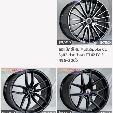
฿
8,500
19711QX
ล้อแม็กซ์ใหม่ MultiSpoke CL
5รู112 ดำหน้าเงา ET42 F8.5
R9.5-20นิ้ว
฿
9,000
฿
8,500