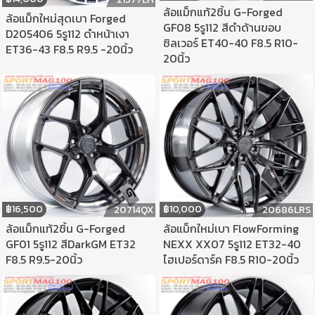
ล้อแม็กแท้2ชิ้น G-Forged
ล้อแม็กใหม่สุดเบา Forged
GF08 5รู112 สีดำด้านขอบ
D205406 5รู112 ดำหน้าเงา
ซิลเวอร์ ET40-40 F8.5 R10-
ET36-43 F8.5 R9.5 -20นิ้ว
20นิ้ว
฿
16,500
฿
10,000
20714QX
20686LRS
ล้อแม็กแท้2ชิ้น G-Forged
ล้อแม็กใหม่เบา FlowForming
GF01 5รู112 สีDarkGM ET32
NEXX XX07 5รู112 ET32-40
F8.5 R9.5-20นิ้ว
ไฮเปอร์ดาร์ค F8.5 R10-20นิ้ว