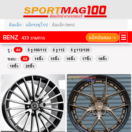
ล้อแม็ก
แม็กรถยุโรป
ล้อแม็ก benz
BENZ
☰
แม็กมือสอง ➩
433 รายการ
รู :
All
5 รู 100/112
5 รู 112
5 รู 112/120
ขอบ:
:
All
14นิ้ว
15นิ้ว
16นิ้ว
17นิ้ว
18นิ้ว
19นิ้ว
20นิ้ว