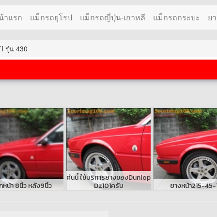
น้าแรก
แม็กรถยุโรป
แม็กรถญี่ปุ่น-เกาหลี
แม็กรถกระบะ
ยา
 รุ่น 430
คันนี้ ใช้บริการยางของDunlop
กหน้า 8นิ้ว หลัง9นิ้ว
Dz101ครับ
ยางหน้า215-45-