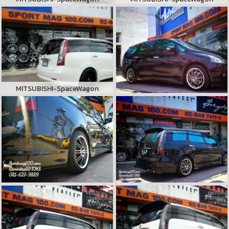
MITSUBISHI-SpaceWagon