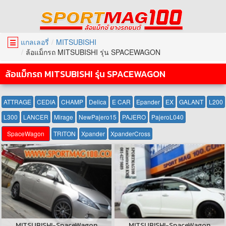
แกลเลอรี่
MITSUBISHI
☰
ล้อแม็กรถ MITSUBISHI รุ่น SPACEWAGON
ล้อแม็กรถ MITSUBISHI รุ่น SPACEWAGON
ATTRAGE
CEDIA
CHAMP
Delica
E CAR
Epander
EX
GALANT
L200
L300
LANCER
Mirage
NewPajero15
PAJERO
PajeroL040
SpaceWagon
TRITON
Xpander
XpanderCross
MITSUBISHI-SpaceWagon
MITSUBISHI-SpaceWagon