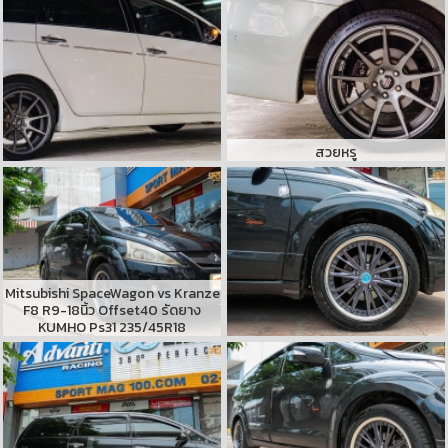
สวยหรู
Mitsubishi SpaceWagon vs Kranze
F8 R9-18นิ้ว Offset40 รัดยาง
KUMHO Ps31 235/45R18