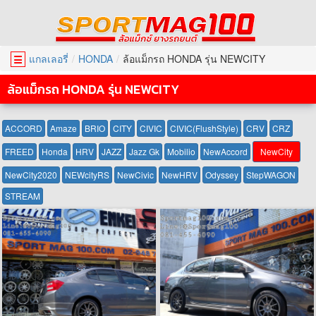
แกลเลอรี่
HONDA
ล้อแม็กรถ HONDA รุ่น NEWCITY
☰
ล้อแม็กรถ HONDA รุ่น NEWCITY
ACCORD
Amaze
BRIO
CITY
CIVIC
CIVIC(FlushStyle)
CRV
CRZ
FREED
Honda
HRV
JAZZ
Jazz Gk
Mobilio
NewAccord
NewCity
NewCity2020
NEWcityRS
NewCivic
NewHRV
Odyssey
StepWAGON
STREAM