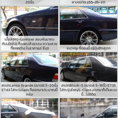
20นิ้ว
ยางขนาด 255-35-20
เบื่อAMG-Lorinzer ลองหันมาคบ
กับLENSO ก็จะพบสัจธรรม ความสวย
ที่แตกต่าง ในราคาแค่ 1ใน3
แนวVip ที่ตอนนี้ ญี่ปุ่นฮิตสุดๆ
สเปคLenso Grande ขนาด8.5-20นิ้ว
สเปคBlock-S ขนาด8.5-18นิ้ว ET35
ET43 ใส่กะSclass ก็ออกมาประมาณนี้
ใส่กะรุ่นใหญ่S-Class ออกมาก็เต็มแบบ
ครับ
นี้...ไม่มีติด