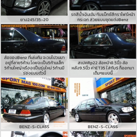
รถสีน้ำเงินเข้ม กับแม็กซ์สีกราไฟร์หน้า
ยาง245/35-20
กระจก สวยแบบชุดแต่งBenz
ล้อของBenz ที่เล่นกัน จะวนไปวนมา
อยู่ที่ลาย5ก้าน โดยจะเป็น5ก้านเล็ก
สเปคRp22 ล้อหน้า8.5นิ้ว ล้อ
5ก้านใหญ่ หรือจะเป็นรุ่นใหม่ 5ก้านมี
หลัง9.5นิ้ว ค่าET35 ใส่กับS ก็ออกมา
ร่องแบบตัวนี้
เต็มๆแบบนี้
BENZ-S-CLASS
BENZ-S-CLASS