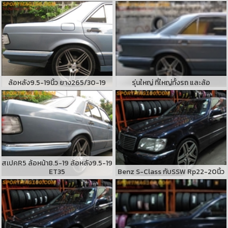
ล้อหลัง9.5-19นิ้ว ยาง265/30-19
รุ่นใหญ่ ที่ใหญ่ทั้งรถ และล้อ
สเปคR5 ล้อหน้า8.5-19 ล้อหลัง9.5-19
ET35
Benz S-Class กับSSW Rp22-20นิ้ว