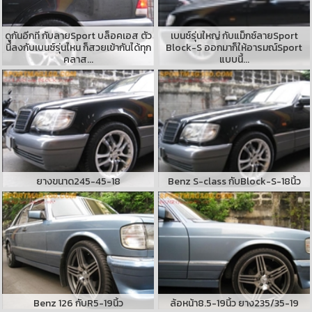
ดูกันอีกที กับลายSport บล็อคเอส ตัว
เบนซ์รุ่นใหญ่ กับแม็กซ์ลายSport
นี้ลงกับเบนซ์รุ่นไหน ก็สวยเข้ากันได้ทุก
Block-S ออกมาก็ให้อารมณ์Sport
คลาส...
แบบนี้...
ยางขนาด245-45-18
Benz S-class กับBlock-S-18นิ้ว
Benz 126 กับR5-19นิ้ว
ล้อหน้า8.5-19นิ้ว ยาง235/35-19