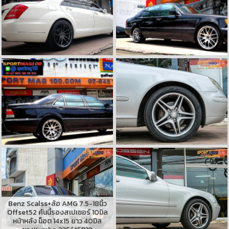
Benz Scalss+ล้อ AMG 7.5-18นิ้ว
Offset52 คันนี้รองสเปเซอร์ 10มิล
หน้าหลัง น็อต 14x15 ยาว 40มิล