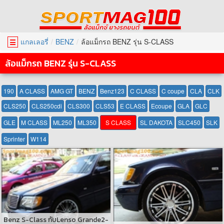
แกลเลอรี่
BENZ
ล้อแม็กรถ BENZ รุ่น S-CLASS
☰
ล้อแม็กรถ BENZ รุ่น S-CLASS
190
A CLASS
AMG GT
BENZ
Benz123
C CLASS
C coupe
CLA
CLK
CLS250
CLS250cdi
CLS300
CLS53
E CLASS
Ecoupe
GLA
GLC
GLE
M CLASS
ML250
ML350
S CLASS
SL DAKOTA
SLC450
SLK
Sprinter
W114
Benz S-Class กับLenso Grande2-