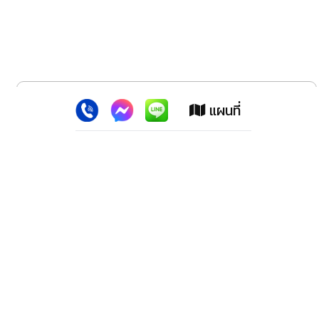
x
เว็บไซต์นี้ใช้คุกกี้
:
เพื่อเพิ่มประสิทธิภาพต่างๆ ให้ตรงใจคุณยิ่งขึ้น
แผนที่
ยอมรับ
ลาดพร้าว สปอร์ตแม็กซ์ (สำนักงานใหญ่)
2228 ปากซอย100 ถ.ลาดพร้าว เขตวังทองหลาง กทม.10310
โทรศัพท์. 02-539-1647,02-9318278,02-5393218, 02-