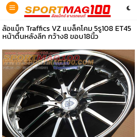
ล้อแม็ก Traffics VZ แบล็คโคม 5รู108 ET45
หน้าตื้นหลังลึก กว้าง8 ขอบ18นิ้ว