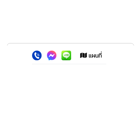
x
เว็บไซต์นี้ใช้คุกกี้
:
เพื่อเพิ่มประสิทธิภาพต่างๆ ให้ตรงใจคุณยิ่งขึ้น
แผนที่
ยอมรับ
ลาดพร้าว สปอร์ตแม็กซ์ (สำนักงานใหญ่)
2228 ปากซอย100 ถ.ลาดพร้าว เขตวังทองหลาง กทม.10310