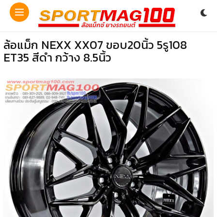
ล้อแม็ก NEXX XX07 ขอบ20นิ้ว 5รู108
ET35 สีดำ กว้าง 8.5นิ้ว