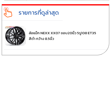
รายการที่ดูล่าสุด
ล้อแม็ก NEXX XX07 ขอบ20นิ้ว 5รู108 ET35
สีดำ กว้าง 8.5นิ้ว