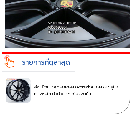
รายการที่ดูล่าสุด
ล้อแม็กเบาสุดFORGED Porsche D9379 5รู112
ET26-19 ดำด้าน F9 R10-20นิ้ว