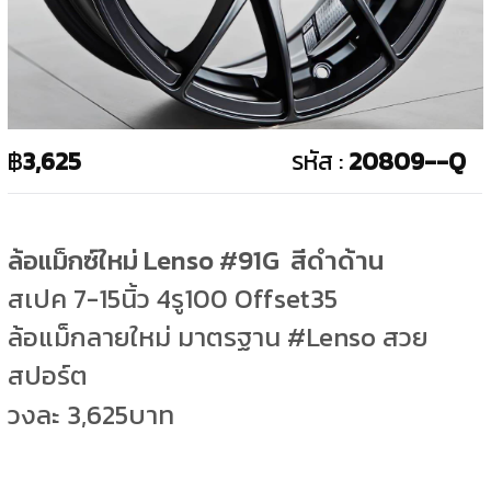
฿
3,625
รหัส :
20809--Q
ล้อแม็กซ์ใหม่ Lenso #91G สีดำด้าน
สเปค 7-15นิ้ว 4รู100 Offset35
ล้อแม็กลายใหม่ มาตรฐาน #Lenso สวย
สปอร์ต
วงละ 3,625บาท