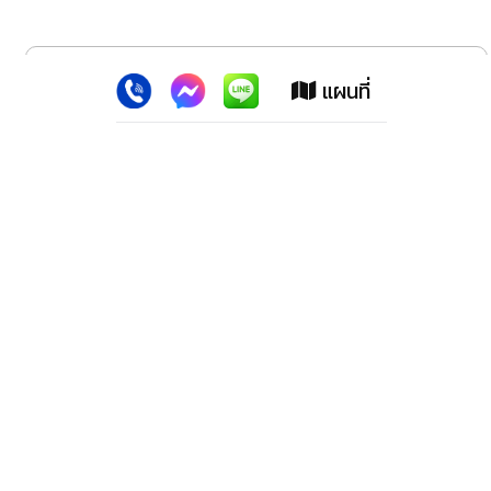
x
เว็บไซต์นี้ใช้คุกกี้
:
เพื่อเพิ่มประสิทธิภาพต่างๆ ให้ตรงใจคุณยิ่งขึ้น
แผนที่
ยอมรับ
ลาดพร้าว สปอร์ตแม็กซ์ (สำนักงานใหญ่)
2228 ปากซอย100 ถ.ลาดพร้าว เขตวังทองหลาง กทม.10310
โทรศัพท์. 02-539-1647,02-9318278,02-5393218, 02-
9330152, 02-9331183
โทรสาร. 02-539-3219
มือถือ. 081- 301-2125, 086-309-3927, 099-3218100,