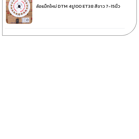
ล้อแม็กใหม่ DTM 4รู100 ET38 สีขาว 7-15นิ้ว