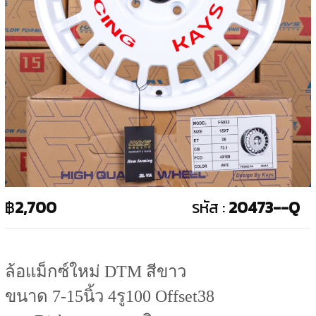
฿
2,700
รหัส :
20473--Q
ล้อแม็กซ์ใหม่ DTM สีขาว
ขนาด 7-15นิ้ว 4รู100 Offset38