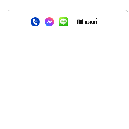
x
เว็บไซต์นี้ใช้คุกกี้
:
เพื่อเพิ่มประสิทธิภาพต่างๆ ให้ตรงใจคุณยิ่งขึ้น
แผนที่
ยอมรับ
ลาดพร้าว สปอร์ตแม็กซ์ (สำนักงานใหญ่)
2228 ปากซอย100 ถ.ลาดพร้าว เขตวังทองหลาง กทม.10310
โทรศัพท์. 02-539-1647,02-9318278,02-5393218, 02-
9330152, 02-9331183
โทรสาร. 02-539-3219
มือถือ. 081- 301-2125, 086-309-3927, 099-3218100,