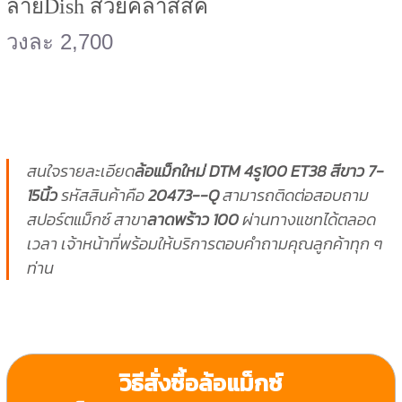
ลายDish สวยคลาสสิค
วงละ 2,700
สนใจรายละเอียด
ล้อแม็กใหม่ DTM 4รู100 ET38 สีขาว 7-
15นิ้ว
รหัสสินค้าคือ
20473--Q
สามารถติดต่อสอบถาม
สปอร์ตแม็กซ์ สาขา
ลาดพร้าว 100
ผ่านทางแชทได้ตลอด
เวลา เจ้าหน้าที่พร้อมให้บริการตอบคำถามคุณลูกค้าทุก ๆ
ท่าน
วิธีสั่งซื้อล้อแม็กซ์