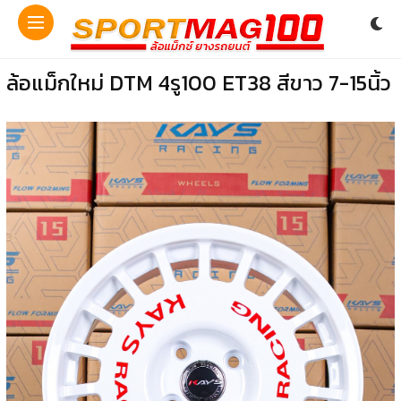
ล้อแม็กใหม่ DTM 4รู100 ET38 สีขาว 7-15นิ้ว