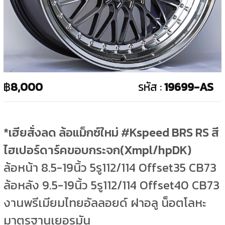
฿
8,000
รหัส :
19699-AS
*เฮียสั่งลด ล้อแม็กซ์ใหม่ #Kspeed BRS RS สี
ไฮเปอร์ดาร์คขอบกระจก(Xmpl/hpDK)
ล้อหน้า 8.5-19นิ้ว 5รู112/114 Offset35 CB73
ล้อหลัง 9.5-19นิ้ว 5รู112/114 Offset40 CB73
งานพรีเมียมไทยอัลลอยด์ ฝาอลู น็อตโลหะ
มาตรฐานเยอรมัน