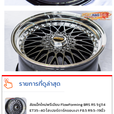
รายการที่ดูล่าสุด
ล้อแม็กใหม่พรีเมียม FlowForming BRS RS 5รู114
ET35-40 ไฮเปอร์ดาร์คขอบเงา F8.5 R9.5-19นิ้ว