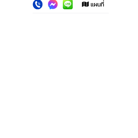
แผนที่
ยอมรับ
ลาดพร้าว สปอร์ตแม็กซ์ (สำนักงานใหญ่)
2228 ปากซอย100 ถ.ลาดพร้าว เขตวังทองหลาง กทม.10310
โทรศัพท์. 02-539-1647,02-9318278,02-5393218, 02-
9330152, 02-9331183
โทรสาร. 02-539-3219
มือถือ. 081- 301-2125, 086-309-3927, 099-3218100,
091-884-4625
เปิดทำการ : เปิดทำการทุกวัน