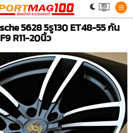
rsche 5628 5รู130 ET48-55 กัน
F9 R11-20นิ้ว