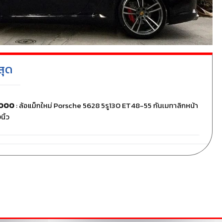
สุด
,000
: ล้อแม็กใหม่ Porsche 5628 5รู130 ET48-55 กันเมทาลิกหน้า
นิ้ว