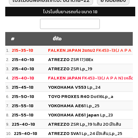
โปรโมชั่นยางรถเก๋ง ขนาด 18
#
ยี่ห้อ
215-35-18
FALKEN JAPAN 2แถม2
FK453-13(J A P A N)
1.
215-40-18
ATREZZO
ZSR 17,18Ex
2.
#
ยี่ห้อ
215-40-18
ATREZZO
ZSR Lp_19
3.
215-40-18
FALKEN JAPAN
FK453-13(J A P A N) เหลือ 2 
4.
215-45-18
YOKOHAMA V553
Lp_24
5.
215-50-18
TOYO PROXES R40
Dot16Lp_a
6.
215-55-18
YOKOHAMA AE61
Lp_25
7.
215-55-18
YOKOHAMA AE61 japan
Lp_23
8.
225-40-18
ATREZZO
ZSR Lp_19 1เส้น 20 มี1เส้น
9.
225-40-18
ATREZZO SVA1
Lp_24 มี3เส้น,Lp_25
10.