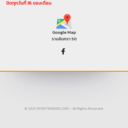
ปิดทุกวันที่ 16 ของเดือน
Google Map
รามอินทรา 50
© 2021 SPORTMAG100.COM - All Rights Reserved.