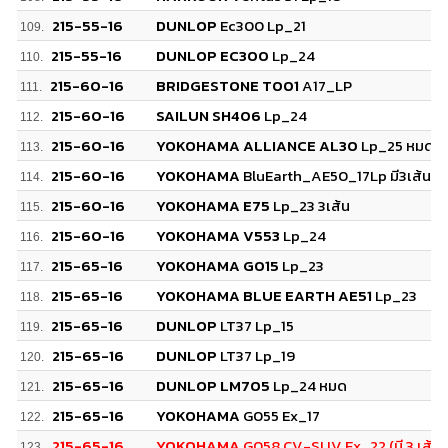
215-55-16
DUNLOP
Ec300 Lp_21
109.
215-55-16
DUNLOP EC300
Lp_24
110.
215-60-16
BRIDGESTONE T001
A17_LP
111.
215-60-16
SAILUN SH406
Lp_24
112.
215-60-16
YOKOHAMA ALLIANCE AL30
Lp_25 หมด
113.
215-60-16
YOKOHAMA
BluEarth_AE50_17Lp มี3เส้น
114.
215-60-16
YOKOHAMA E75
Lp_23 3เส้น
115.
215-60-16
YOKOHAMA V553
Lp_24
116.
215-65-16
YOKOHAMA G015
Lp_23
117.
215-65-16
YOKOHAMA BLUE EARTH AE51
Lp_23
118.
215-65-16
DUNLOP
LT37 Lp_15
119.
215-65-16
DUNLOP
LT37 Lp_19
120.
215-65-16
DUNLOP LM705
Lp_24 หมด
121.
215-65-16
YOKOHAMA
G055 Ex_17
122.
215-65-16
YOKOHAMA
G058 CV-SUV Ex_22 (มี 3 เส้น)
123.