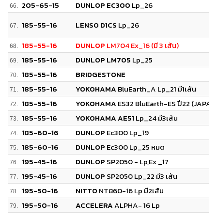
205-65-15
DUNLOP EC300
Lp_26
66.
185-55-16
LENSO D1CS
Lp_26
67.
185-55-16
DUNLOP
LM704 Ex_16 (มี 3 เส้น)
68.
185-55-16
DUNLOP LM705
Lp_25
69.
185-55-16
BRIDGESTONE
70.
185-55-16
YOKOHAMA
BluEarth_A Lp_21 มี1เส้น
71.
185-55-16
YOKOHAMA
ES32 BluEarth-ES ปี22 (JAPAN
72.
185-55-16
YOKOHAMA AE51
Lp_24 มี3เส้น
73.
185-60-16
DUNLOP
Ec300 Lp_19
74.
185-60-16
DUNLOP
Ec300 Lp_25 หมด
75.
195-45-16
DUNLOP
SP2050 - Lp,Ex _17
76.
195-45-16
DUNLOP
SP2050 Lp_22 มี3 เส้น
77.
195-50-16
NITTO
NT860-16 Lp มี2เส้น
78.
195-50-16
ACCELERA
ALPHA- 16 Lp
79.