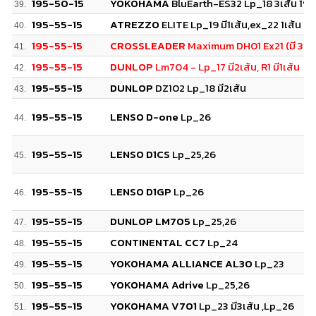
195-50-15
YOKOHAMA
BluEarth-ES32 Lp_18 3เส้น 19 1
39.
195-55-15
ATREZZO
ELITE Lp_19 มี1เส้น,ex_22 1เส้น
40.
195-55-15
CROSSLEADER
Maximum DH01 Ex21 (มี 3 เส
41.
195-55-15
DUNLOP
Lm704 - Lp_17 มี2เส้น, R1 มี1เส้น
42.
195-55-15
DUNLOP
DZ102 Lp_18 มี2เส้น
43.
195-55-15
LENSO D-one
Lp_26
44.
195-55-15
LENSO D1CS
Lp_25,26
45.
195-55-15
LENSO D1GP
Lp_26
46.
195-55-15
DUNLOP LM705
Lp_25,26
47.
195-55-15
CONTINENTAL CC7
Lp_24
48.
195-55-15
YOKOHAMA ALLIANCE AL30
Lp_23
49.
195-55-15
YOKOHAMA Adrive
Lp_25,26
50.
195-55-15
YOKOHAMA V701
Lp_23 มี3เส้น ,Lp_26
51.