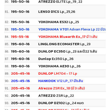
195-50-16
ATREZZO
ELITE Lp_19 , 22
80.
195-50-16
LENSO D1CS
Lp_25,26
81.
195-50-16
YOKOHAMA ES32
Lp_25
82.
195-50-16
YOKOHAMA V701
Advan Fleva Lp 22 มี2เส้
83.
195-55-16
YOKOHAMA Bluearth Ex_17
มี 1 เส้น
84.
195-60-16
LINGLONG ECOMASTER
Lp_23
85.
195-60-16
DUNLOP EC350
Lp_23 และปี22 1เส้น
86.
195-60-16
Dunlop
Ec350 Lp_26
87.
195-60-16
YOKOHAMA AE30
Lp_26
88.
205-45-16
DUNLOP
LM704 - 17 Lp
89.
205-45-16
HANKOOK
V12 LP_17 มี1เส้น
90.
205-45-16
Atrezzo
ZSR Ex_18 (มี 3 เส้น)
91.
205-45-16
ATREZZO
ZSR Lp_22
92.
205-45-16
DUNLOP DZ102
Lp_24 หมด
93.