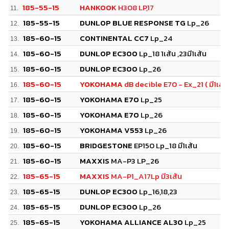
185-55-15
HANKOOK
H308 LP,17
11.
185-55-15
DUNLOP BLUE RESPONSE TG
Lp_26
12.
185-60-15
CONTINENTAL CC7
Lp_24
13.
185-60-15
DUNLOP EC300
Lp_18 1เส้น ,23มี1เส้น
14.
185-60-15
DUNLOP EC300
Lp_26
15.
185-60-15
YOKOHAMA
dB decible E70 - Ex_21 ( มี1เส้น
16.
185-60-15
YOKOHAMA E70
Lp_25
17.
185-60-15
YOKOHAMA E70
Lp_26
18.
185-60-15
YOKOHAMA V553
Lp_26
19.
185-60-15
BRIDGESTONE
EP150 Lp_18 มี1เส้น
20.
185-60-15
MAXXIS
MA-P3 LP_26
21.
185-65-15
MAXXIS
MA-P1_A17Lp มี3เส้น
22.
185-65-15
DUNLOP EC300
Lp_16,18,23
23.
185-65-15
DUNLOP EC300
Lp_26
24.
185-65-15
YOKOHAMA ALLIANCE AL30
Lp_25
25.