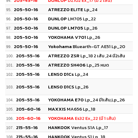
205-45-16
DUNLOP
DZ102 Ex_17 (มี 2 เส้น)
94.
205-50-16
ATREZZO ELITE
Lp_24
95.
205-50-16
DUNLOP
LM705 Lp_22
96.
205-50-16
DUNLOP LM705
Lp_26
97.
205-50-16
YOKOHAMA V701
Lp_26
98.
205-50-16
Yokohama
Bluearth-GT AE51 Lp_20
99.
205-55-16
ATREZZO ZSR
Lp_18 2 เส้น ,24 มี2เส้น
100.
205-55-16
ATREZZO SH406
Lp_25 หมด
101.
205-55-16
LENSO D1Cs
Lp_24
102.
205-55-16
LENSO D1CS
Lp_26
103.
205-55-16
YOKOHAMA E70
Lp_24 มี1เส้น,Lp_26
104.
205-60-16
MAXXIS
MA656 Lp_18
105.
205-60-16
YOKOHAMA
Es32 Ex_22 (มี 1 เส้น)
106.
215-55-16
HANKOOK
Ventus S1A Lp_17
107.
215-55-16
HANKOOK
Ventus S1 Lp_18
108.