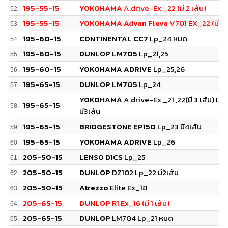
195-55-15
YOKOHAMA
A.drive-Ex _22 (มี 2 เส้น)
52.
195-55-15
YOKOHAMA Advan Fleva
V701 EX_22 (มี 1 เ
53.
195-60-15
CONTINENTAL CC7
Lp_24 หมด
54.
195-60-15
DUNLOP LM705
Lp_21,25
55.
195-60-15
YOKOHAMA ADRIVE
Lp_25,26
56.
195-65-15
DUNLOP LM705
Lp_24
57.
YOKOHAMA
A.drive-Ex _21 ,22(มี 3 เส้น) Lp
195-65-15
58.
มี3เส้น
195-65-15
BRIDGESTONE EP150
Lp_23 มี4เส้น
59.
195-65-15
YOKOHAMA ADRIVE
Lp_26
60.
205-50-15
LENSO D1CS
Lp_25
61.
205-50-15
DUNLOP
DZ102 Lp_22 มี2เส้น
62.
205-50-15
Atrezzo
Elite Ex_18
63.
205-65-15
DUNLOP
R1 Ex_16 (มี 1 เส้น)
64.
205-65-15
DUNLOP
LM704 Lp_21 หมด
65.