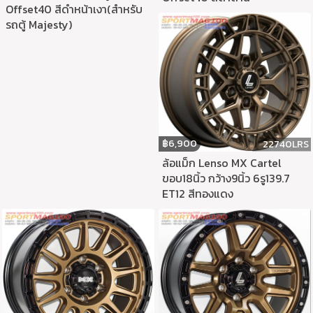
Offset40 สีดำหน้าเงา(สำหรับ
รถตู้ Majesty)
฿
6,900
22740LRS
ล้อแม็ก Lenso MX Cartel
ขอบ18นิ้ว กว้าง9นิ้ว 6รู139.7
ET12 สีทองแดง