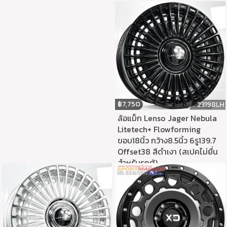
฿
7,750
23198LH
ล้อแม็ก Lenso Jager Nebula
Litetech+ Flowforming
ขอบ18นิ้ว กว้าง8.5นิ้ว 6รู139.7
Offset38 สีดำเงา (สเปคไม่ยื่น
สำหรับรถตู้)