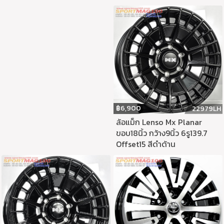
฿
6,900
22979LH
ล้อแม็ก Lenso Mx Planar
ขอบ18นิ้ว กว้าง9นิ้ว 6รู139.7
Offset15 สีดำด้าน