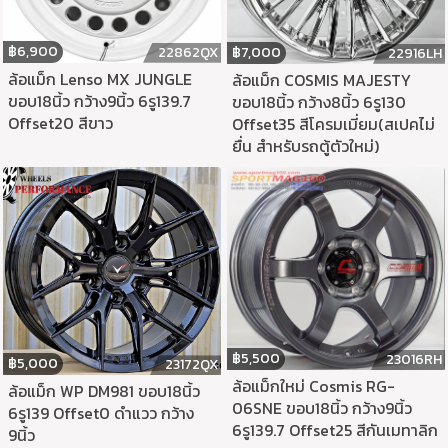
฿
6,900
฿
7,000
22862QX
22916LH
ล้อแม็ก Lenso MX JUNGLE
ล้อแม็ก COSMIS MAJESTY
ขอบ18นิ้ว กว้าง9นิ้ว 6รู139.7
ขอบ18นิ้ว กว้าง8นิ้ว 6รู130
Offset20 สีขาว
Offset35 สีโครมเมี่ยม(สเปคไม่
ยื่น สำหรับรถตู้ตัวใหม่)
฿
5,500
23016RH
฿
5,000
23172QX
ล้อแม็กใหม่ Cosmis RG-
ล้อแม็ก WP DM981 ขอบ18นิ้ว
06SNE ขอบ18นิ้ว กว้าง9นิ้ว
6รู139 Offset0 ดำแวว กว้าง
6รู139.7 Offset25 สีกันเมทาลิก
9นิ้ว