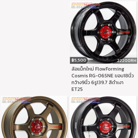
฿
5,500
22200RH
ล้อแม็กใหม่ FlowForming
Cosmis RG-06SNE ขอบ18นิ้ว
กว้าง9นิ้ว 6รู139.7 สีดำเงา
ET25