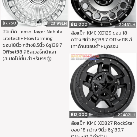
฿
7,750
23199LH
฿
12,000
22481LH
ล้อแม็ก Lenso Jager Nebula
ล้อแม็ก KMC XD129 ขอบ 18
Litetech+ Flowforming
กว้าง 9นิ้ว 6รู139.7 Offset18 สี
ขอบ18นิ้ว กว้าง8.5นิ้ว 6รู139.7
เทาด้านขอบดำหมุดรอบ
Offset38 สีซิลเวอร์หน้าเงา
(สเปคไม่ยื่น สำหรับรถตู้)
฿
12,000
22482LH
ล้อแม็ก KMC XD827 RockStar
ขอบ 18 กว้าง 9นิ้ว 6รู139.7
Offset0 สีดำด้าน