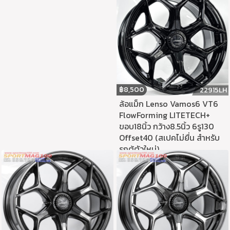
฿
8,500
22915LH
ล้อแม็ก Lenso Vamos6 VT6
FlowForming LITETECH+
ขอบ18นิ้ว กว้าง8.5นิ้ว 6รู130
Offset40 (สเปคไม่ยื่น สำหรับ
รถตู้ตัวใหม่)