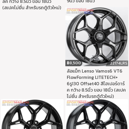
9นิ้ว ขอบ 18นิ้ว
ล็ค กว้าง 8.5นิ้ว ขอบ 18นิ้ว
(สเปคไม่ยื่น สำหรับรถตู้ตัวใหม่)
฿
8,500
22174LRS
ล้อแม็ก Lenso Vamos6 VT6
FlowForming LITETECH+
6รู130 Offset40 สีไฮเปอร์ดาร์
ค กว้าง 8.5นิ้ว ขอบ 18นิ้ว (สเปค
ไม่ยื่น สำหรับรถตู้ตัวใหม่)