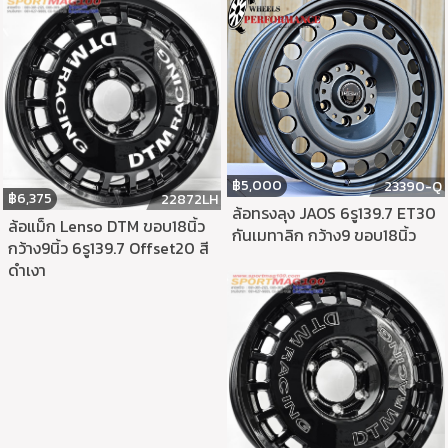
฿
5,000
23390-Q
฿
6,375
22872LH
ล้อทรงลุง JAOS 6รู139.7 ET30
ล้อแม็ก Lenso DTM ขอบ18นิ้ว
กันเมทาลิก กว้าง9 ขอบ18นิ้ว
กว้าง9นิ้ว 6รู139.7 Offset20 สี
ดำเงา