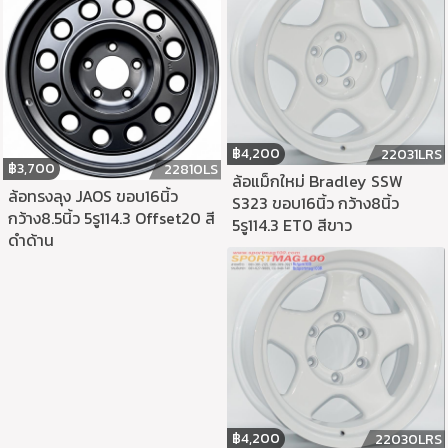
฿
4,200
22031LRS
฿
3,700
22810LS
ล้อแม็กใหม่ Bradley SSW
ล้อทรงลุง JAOS ขอบ16นิ้ว
S323 ขอบ16นิ้ว กว้าง8นิ้ว
กว้าง8.5นิ้ว 5รู114.3 Offset20 สี
5รู114.3 ET0 สีขาว
ดำด้าน
฿
4,200
22030LRS