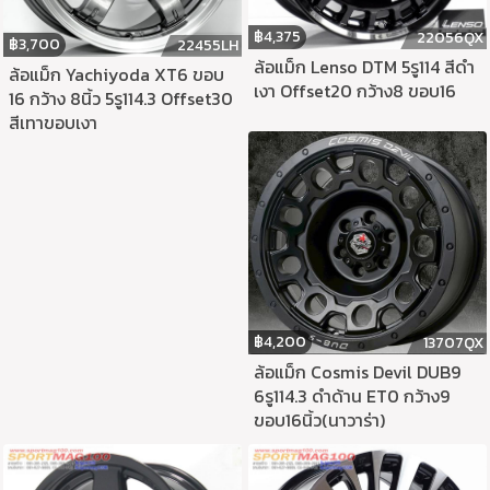
฿
4,375
22056QX
฿
3,700
22455LH
ล้อแม็ก Lenso DTM 5รู114 สีดำ
ล้อแม็ก Yachiyoda XT6 ขอบ
เงา Offset20 กว้าง8 ขอบ16
16 กว้าง 8นิ้ว 5รู114.3 Offset30
สีเทาขอบเงา
฿
4,200
13707QX
ล้อแม็ก Cosmis Devil DUB9
6รู114.3 ดำด้าน ET0 กว้าง9
ขอบ16นิ้ว(นาวาร่า)