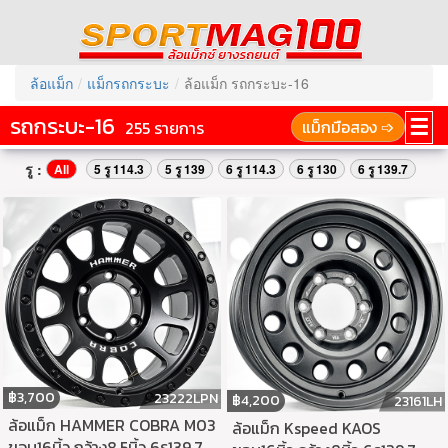
ล้อแม็ก
แม็กรถกระบะ
ล้อแม็ก รถกระบะ-16
รถกระบะ-16
☰
แม็กมือสอง ➩
255 รายการ
รู :
All
5 รู 114.3
5 รู 139
6 รู 114.3
6 รู 130
6 รู 139.7
฿
3,700
23222LPN
฿
4,200
23161LH
ล้อแม็ก HAMMER COBRA M03
ล้อแม็ก Kspeed KAOS
ขอบ16นิ้ว กว้าง8.5นิ้ว 6รู139.7