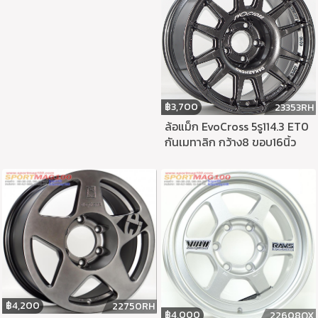
฿
3,700
23353RH
ล้อแม็ก EvoCross 5รู114.3 ET0
กันเมทาลิก กว้าง8 ขอบ16นิ้ว
฿
4,200
22750RH
฿
4,000
22608QX