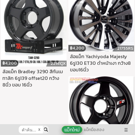
฿
4,200
21755RS
ล้อแม็ก Yachiyoda Majesty
6รู130 ET30 ดำหน้าเงา กว้าง8
฿
4,200
22141QX
ขอบ16นิ้ว
ล้อแม็ก Bradley 3290 สีกันเม
ทาลิก 6รู139 offset20 กว้าง
8นิ้ว ขอบ 16นิ้ว
แม็กใหม่
แม็กมือสอง
☰
X
฿
4,200
21992RH