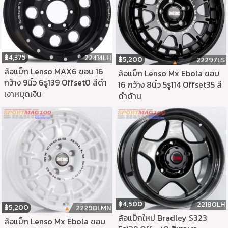
฿
4,375
22414LH
฿
5,200
22297LS
ล้อแม็ก Lenso MAX6 ขอบ 16
ล้อแม็ก Lenso Mx Ebola ขอบ
กว้าง 9นิ้ว 6รู139 Offset0 สีดำ
16 กว้าง 8นิ้ว 5รู114 Offset35 สี
เงาหมุดเงิน
ดำด้าน
฿
4,500
22180LH
฿
5,200
22298LMN
ล้อแม็กใหม่ Bradley S323
ล้อแม็ก Lenso Mx Ebola ขอบ