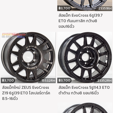
฿
3,700
23351RH
ล้อแม็ก EvoCross 6รู139.7
ET0 กันเมทาลิก กว้าง8
ขอบ16นิ้ว
฿
3,700
฿
3,700
15532RH
23352RH
ล้อแม็กใหม่ ZEUS EvoCross
ล้อแม็ก EvoCross 5รู114.3 ET0
Z19 6รู139 ET0 ไฮเปอร์ดาร์ค
ดำด้าน กว้าง8 ขอบ16นิ้ว
8.5-16นิ้ว