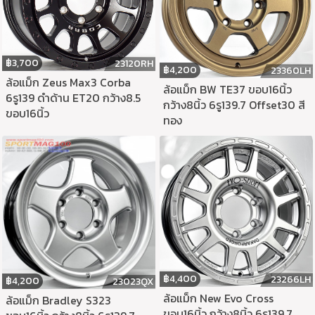
฿
3,700
23120RH
฿
4,200
23360LH
ล้อแม็ก Zeus Max3 Corba
ล้อแม็ก BW TE37 ขอบ16นิ้ว
6รู139 ดำด้าน ET20 กว้าง8.5
กว้าง8นิ้ว 6รู139.7 Offset30 สี
ขอบ16นิ้ว
ทอง
฿
4,400
23266LH
฿
4,200
23023QX
ล้อแม็ก New Evo Cross
ล้อแม็ก Bradley S323
ขอบ16นิ้ว กว้าง8นิ้ว 6รู139.7