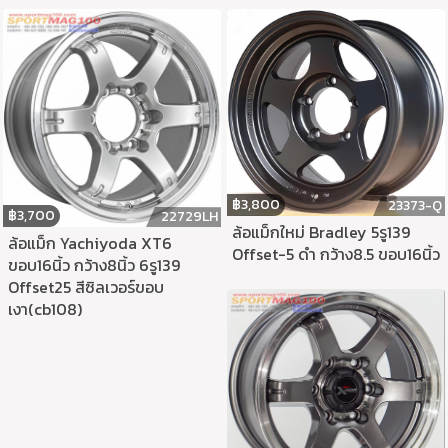
฿
3,800
23373-Q
฿
3,700
22729LH
ล้อแม็กใหม่ Bradley 5รู139
ล้อแม็ก Yachiyoda XT6
Offset-5 ดำ กว้าง8.5 ขอบ16นิ้ว
ขอบ16นิ้ว กว้าง8นิ้ว 6รู139
Offset25 สีซิลเวอร์ขอบ
เงา(cb108)