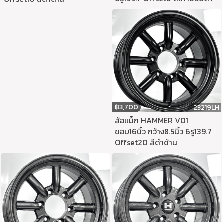
฿
3,700
23219LH
ล้อแม็ก HAMMER V01
ขอบ16นิ้ว กว้าง8.5นิ้ว 6รู139.7
Offset20 สีดำด้าน